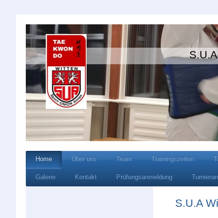
S.U.A Wi
Home
Über uns
Team
Trainingszeiten
T
Galerie
Kontakt
Prüfungsanmeldung
Turniera
S.U.A Wi