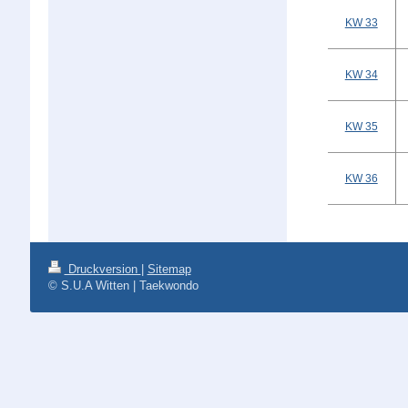
KW 33
KW 34
KW 35
KW 36
Druckversion
|
Sitemap
© S.U.A Witten | Taekwondo