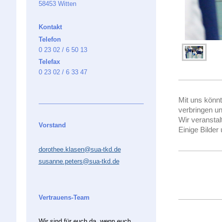
58453 Witten
Kontakt
Telefon
0 23 02 / 6 50 13
Telefax
0 23 02 / 6 33 47
Mit uns könnt 
verbringen u
Wir veransta
Vorstand
Einige Bilder 
dorothee.klasen@sua-tkd.de
susanne.peters@sua-tkd.de
Vertrauens-Team
Wir sind für euch da, wenn euch