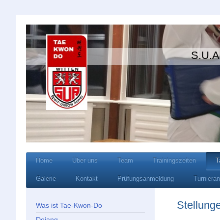
S.U.A Wi
Home
Über uns
Team
Trainingszeiten
T
Galerie
Kontakt
Prüfungsanmeldung
Turniera
Stellung
Was ist Tae-Kwon-Do
Dojang