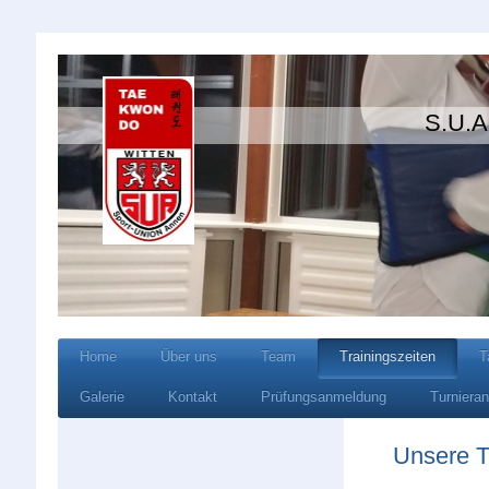
S.U.A Wi
Home
Über uns
Team
Trainingszeiten
T
Galerie
Kontakt
Prüfungsanmeldung
Turniera
Unsere T