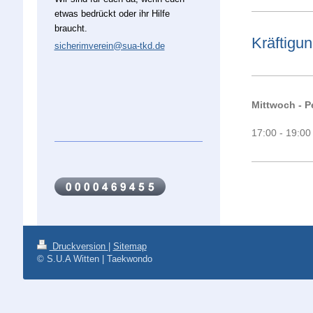
etwas bedrückt oder ihr Hilfe
braucht.
Kräftigun
sicherimverein@sua-tkd.de
Mittwoch
- P
17:00 - 19:0
Druckversion
|
Sitemap
© S.U.A Witten | Taekwondo