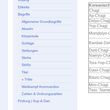
Koreanisc
Etikette
Chagi
Begriffe
Ap-Chagi
Dolyo-Chag
Allgemeine Grundbegriffe
Yop-Chagi
Abwehr
Momdolyo-
Körperteile
Bandae-Dol
Schläge
Dwit-Chagi
Stellungen
Naeryo-Cha
Stiche
Tora-Yop-C
Stöße
Gawi-Chagi
Titel
Bituro-Chag
Tritte
Miro-Chagi
Wettkampf Kommandos
Twio
"Nam
Zahlen & Ordnungszahlen
Prüfung | Kup & Dan