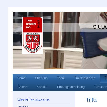
S.U.A Wi
Home
Über uns
Team
Trainingszeiten
T
Galerie
Kontakt
Prüfungsanmeldung
Turniera
Tritte
Was ist Tae-Kwon-Do
Dojang