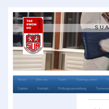
S.U.A Wi
Home
Über uns
Team
Trainingszeiten
T
Galerie
Kontakt
Prüfungsanmeldung
Turniera