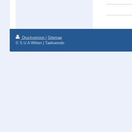
Druckversion
|
Sitemap
© S.U.A Witten | Taekwondo