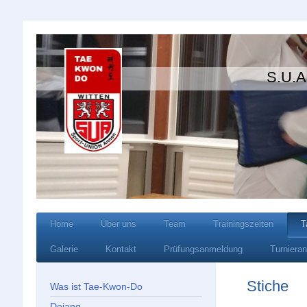
S.U.A Wi
Home
Über uns
Team
Trainingszeiten
T
Galerie
Kontakt
Prüfungsanmeldung
Turniera
Stiche
Was ist Tae-Kwon-Do
Dojang