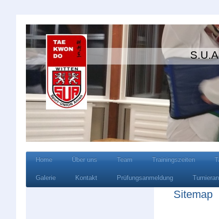
S.U.A Wi
Home
Über uns
Team
Trainingszeiten
T
Galerie
Kontakt
Prüfungsanmeldung
Turniera
Sitemap