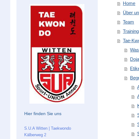
Home
Über u
Team
Trainin
Tae-Kw
Was
Doj
Etik
Begr
Hier finden Sie uns
S.U.A Witten | Taekwondo
Kälberweg 2