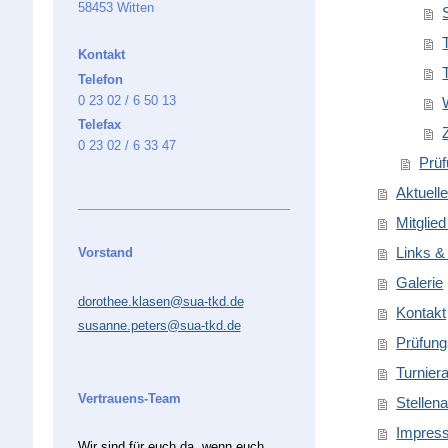
58453 Witten
T
Kontakt
T
Telefon
0 23 02 / 6 50 13
Telefax
0 23 02 / 6 33 47
Prüf
Aktuell
Mitglie
Links 
Vorstand
Galerie
dorothee.klasen@sua-tkd.de
Kontakt
susanne.peters@sua-tkd.de
Prüfun
Turnier
Vertrauens-Team
Stellen
Impres
Wir sind für euch da, wenn euch